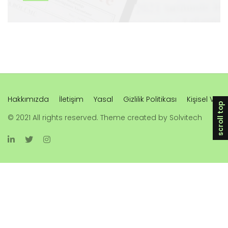
Hakkımızda
İletişim
Yasal
Gizlilik Politikası
Kişisel Veri
scroll top
© 2021 All rights reserved. Theme created by Solvitech