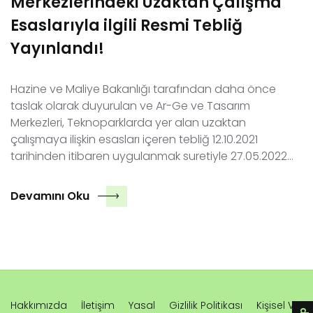
Merkezlerindeki Uzaktan Çalışma
Esaslarıyla ilgili Resmi Tebliğ
Yayınlandı!
Hazine ve Maliye Bakanlığı tarafından daha önce
taslak olarak duyurulan ve Ar-Ge ve Tasarım
Merkezleri, Teknoparklarda yer alan uzaktan
çalışmaya ilişkin esasları içeren tebliğ 12.10.2021
tarihinden itibaren uygulanmak suretiyle 27.05.2022…
Devamını Oku
Hakkımızda
İletişim
Yasal
Gizlilik Politikası
Kişisel Veri