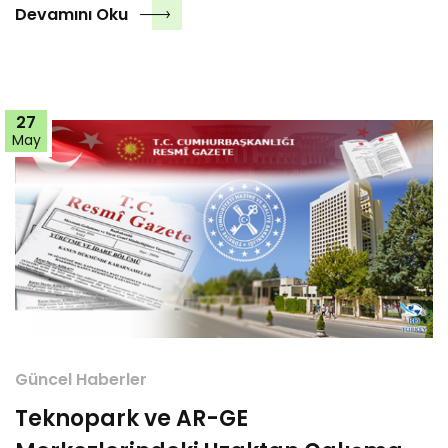
Devamını Oku
27
May
Güncel Haberler
Teknopark ve AR-GE